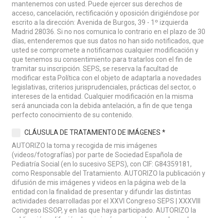
mantenemos con usted. Puede ejercer sus derechos de
acceso, cancelación, rectificación y oposición dirigiéndose por
escrito a la dirección: Avenida de Burgos, 39 - 1º izquierda
Madrid 28036. Si no nos comunica lo contrario en el plazo de 30
días, entenderemos que sus datos no han sido notificados, que
usted se compromete a notificarnos cualquier modificación y
que tenemos su consentimiento para tratarlos con el fin de
tramitar su inscripción. SEPS, se reserva la facultad de
modificar esta Política con el objeto de adaptarla a novedades
legislativas, criterios jurisprudenciales, prácticas del sector, o
intereses de la entidad. Cualquier modificación en la misma
será anunciada con la debida antelación, a fin de que tenga
perfecto conocimiento de su contenido.
CLÁUSULA DE TRATAMIENTO DE IMÁGENES *
AUTORIZO la toma y recogida de mis imágenes
(videos/fotografías) por parte de Sociedad Española de
Pediatría Social (en lo sucesivo SEPS), con CIF: G84359181,
como Responsable del Tratamiento. AUTORIZO la publicación y
difusión de mis imágenes y videos en la página web de la
entidad con la finalidad de presentar y difundir las distintas
actividades desarrolladas por el XXVI Congreso SEPS | XXXVIII
Congreso ISSOP, y en las que haya participado. AUTORIZO la