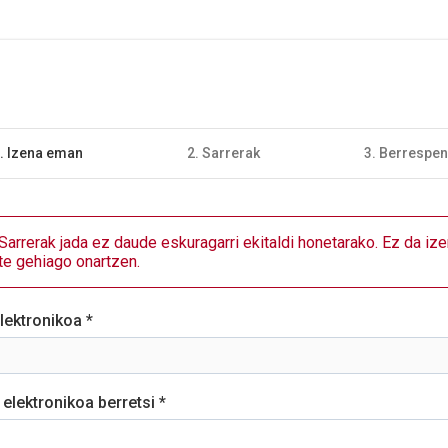
. Izena eman
2. Sarrerak
3. Berrespe
Sarrerak jada ez daude eskuragarri ekitaldi honetarako. Ez da ize
e gehiago onartzen.
lektronikoa *
 elektronikoa berretsi *