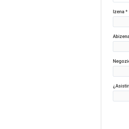
Izena *
Abizena
Negozi
¿Asisti