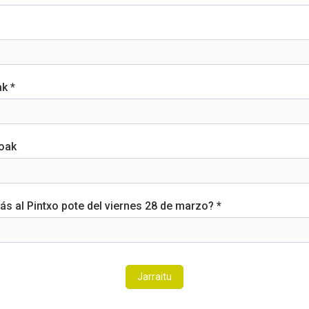
k *
oak
rás al Pintxo pote del viernes 28 de marzo? *
Jarraitu