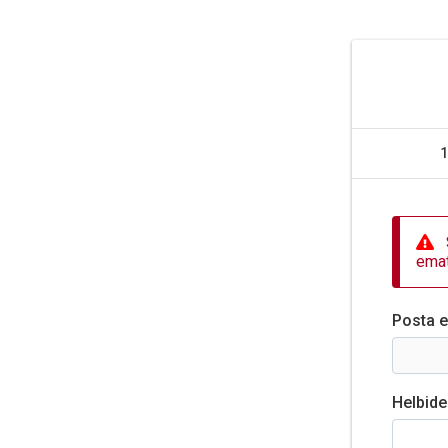
1
emat
Posta e
Helbide