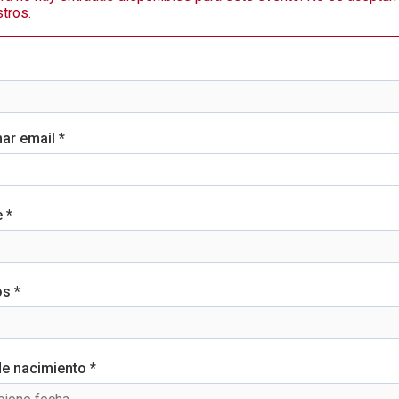
stros.
ar email *
 *
os *
e nacimiento *