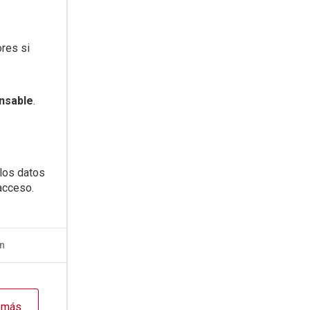
res si
nsable
.
 los datos
acceso.
n
n más