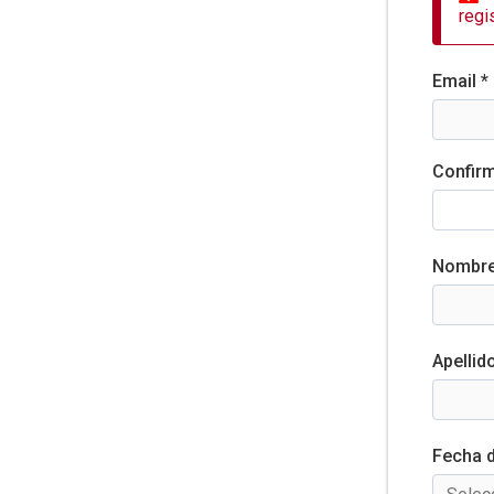
regi
Email *
Confirm
Nombre
Apellid
Fecha d