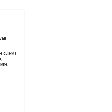
val!
ue quieras
r,
pañe.