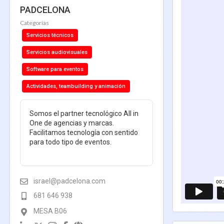
PADCELONA
Categorías
Servicios técnicos
Servicios audiovisuales
Software para eventos
Actividades, teambuilding y animación
Somos el partner tecnológico All in
One de agencias y marcas.
Facilitamos tecnología con sentido
para todo tipo de eventos.
israel@padcelona.com
681 646 938
MESA B06