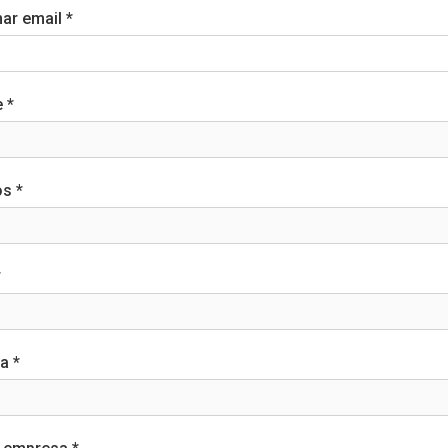
ar email *
 *
os *
*
a *