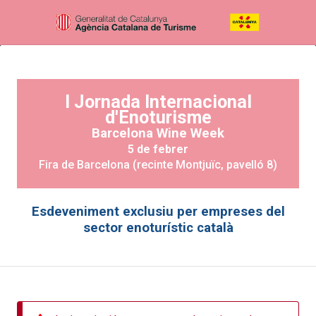
I Jornada Internacional
d'Enoturisme
Barcelona Wine Week
5 de febrer
Fira de Barcelona (recinte Montjuïc, pavelló 8)
Esdeveniment exclusiu per empreses del
sector enoturístic català