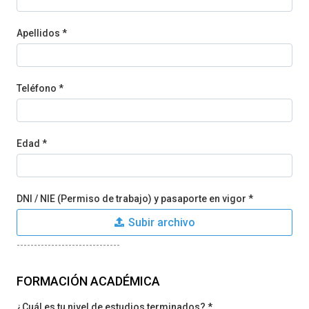
Apellidos *
Teléfono *
Edad *
DNI / NIE (Permiso de trabajo) y pasaporte en vigor *
Subir archivo
------------------------------
FORMACIÓN ACADÉMICA
¿Cuál es tu nivel de estudios terminados? *