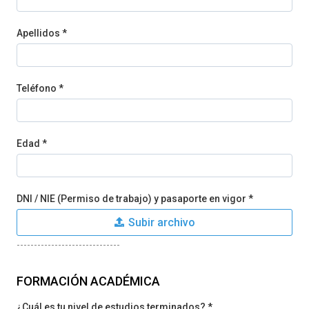
Apellidos *
Teléfono *
Edad *
DNI / NIE (Permiso de trabajo) y pasaporte en vigor *
Subir archivo
------------------------------
FORMACIÓN ACADÉMICA
¿Cuál es tu nivel de estudios terminados? *